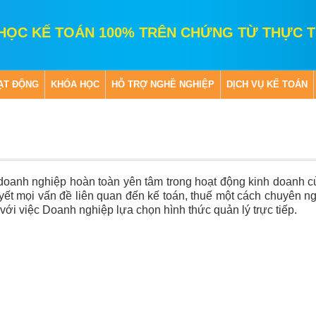
HỌC KẾ TOÁN 100% TRÊN CHỨNG TỪ THỰC T
ẠT ĐỘNG
KHÓA HỌC
HỖ TRỢ NGHỀ NGHIỆP
DỊCH VỤ KẾ TOÁN
 doanh nghiệp hoàn toàn yên tâm trong hoạt động kinh doanh 
quyết mọi vấn đề liên quan đến kế toán, thuế một cách chuyên n
 với việc Doanh nghiệp lựa chọn hình thức quản lý trực tiếp.