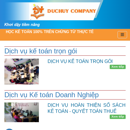
Khơi dậy tiềm năng
HỌC KẾ TOÁN 100% TRÊN CHỨNG TỪ THỰC TẾ
Dịch vụ kế toán trọn gói
DỊCH VỤ KẾ TOÁN TRỌN GÓI
Xem tiếp
Dịch vụ Kế toán Doanh Nghiệp
DỊCH VỤ HOÀN THIỆN SỔ SÁCH
KẾ TOÁN - QUYẾT TOÁN THUẾ
Xem tiếp