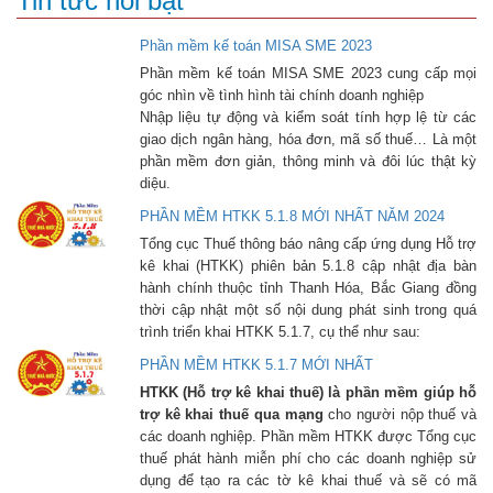
Tin tức nổi bật
Phần mềm kế toán MISA SME 2023
Phần mềm kế toán MISA SME 2023 cung cấp mọi
góc nhìn về tình hình tài chính doanh nghiệp
Nhập liệu tự động và kiểm soát tính hợp lệ từ các
giao dịch ngân hàng, hóa đơn, mã số thuế… Là một
phần mềm đơn giản, thông minh và đôi lúc thật kỳ
diệu.
PHẦN MỀM HTKK 5.1.8 MỚI NHẤT NĂM 2024
Tổng cục Thuế thông báo nâng cấp ứng dụng Hỗ trợ
kê khai (HTKK) phiên bản 5.1.8 cập nhật địa bàn
hành chính thuộc tỉnh Thanh Hóa, Bắc Giang đồng
thời cập nhật một số nội dung phát sinh trong quá
trình triển khai HTKK 5.1.7, cụ thể như sau:
PHẦN MỀM HTKK 5.1.7 MỚI NHẤT
HTKK (Hỗ trợ kê khai thuế) là phần mềm giúp hỗ
trợ kê khai thuế qua mạng
cho người nộp thuế và
các doanh nghiệp. Phần mềm HTKK được Tổng cục
thuế phát hành miễn phí cho các doanh nghiệp sử
dụng để tạo ra các tờ kê khai thuế và sẽ có mã