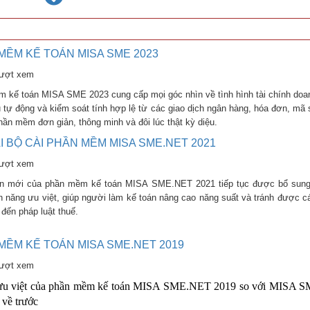
MỀM KẾ TOÁN MISA SME 2023
lượt xem
 kế toán MISA SME 2023 cung cấp mọi góc nhìn về tình hình tài chính doa
u tự động và kiểm soát tính hợp lệ từ các giao dịch ngân hàng, hóa đơn, mã
hần mềm đơn giản, thông minh và đôi lúc thật kỳ diệu.
ẢI BỘ CÀI PHẦN MỀM MISA SME.NET 2021
lượt xem
n mới của phần mềm kế toán MISA SME.NET 2021 tiếp tục được bổ sung,
nh năng ưu việt, giúp người làm kế toán nâng cao năng suất và tránh được cá
 đến pháp luật thuế.
MỀM KẾ TOÁN MISA SME.NET 2019
lượt xem
ưu việt của phần mềm kế toán MISA SME.NET 2019 so với MISA
 về trước