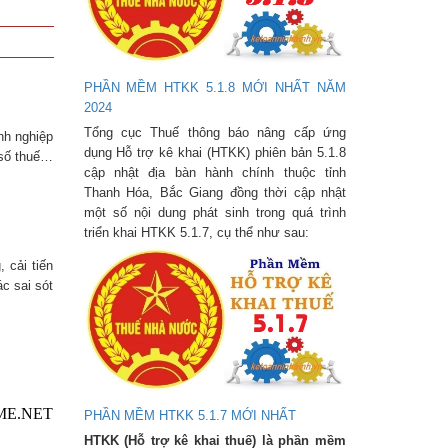
PHẦN MỀM HTKK 5.1.8 MỚI NHẤT NĂM
2024
Tổng cục Thuế thông báo nâng cấp ứng
nh nghiệp
dụng Hỗ trợ kê khai (HTKK) phiên bản 5.1.8
 số thuế…
cập nhật địa bàn hành chính thuộc tỉnh
Thanh Hóa, Bắc Giang đồng thời cập nhật
một số nội dung phát sinh trong quá trình
triển khai HTKK 5.1.7, cụ thể như sau:
 cải tiến
c sai sót
 SME.NET
PHẦN MỀM HTKK 5.1.7 MỚI NHẤT
HTKK (Hỗ trợ kê khai thuế) là phần mềm