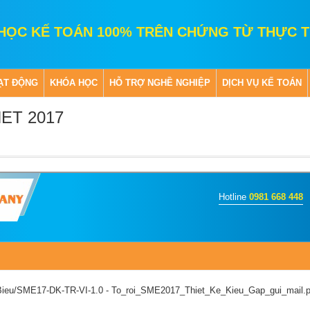
HỌC KẾ TOÁN 100% TRÊN CHỨNG TỪ THỰC T
ẠT ĐỘNG
KHÓA HỌC
HỖ TRỢ NGHỀ NGHIỆP
DỊCH VỤ KẾ TOÁN
NET 2017