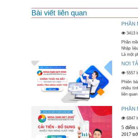
Bài viết liên quan
PHẦN 
3413 
Phần mềm
Nhập liệ
Là một p
NƠI T
5557 
Phiên bả
nhiều tí
liên quan
PHẦN 
6847 
5 điểm 
2017 trở