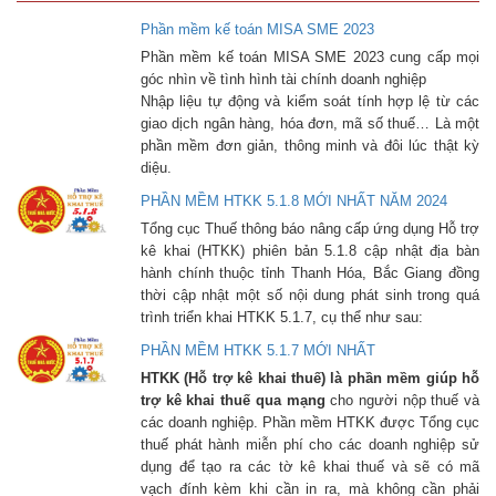
Phần mềm kế toán MISA SME 2023
Phần mềm kế toán MISA SME 2023 cung cấp mọi
góc nhìn về tình hình tài chính doanh nghiệp
Nhập liệu tự động và kiểm soát tính hợp lệ từ các
giao dịch ngân hàng, hóa đơn, mã số thuế… Là một
phần mềm đơn giản, thông minh và đôi lúc thật kỳ
diệu.
PHẦN MỀM HTKK 5.1.8 MỚI NHẤT NĂM 2024
Tổng cục Thuế thông báo nâng cấp ứng dụng Hỗ trợ
kê khai (HTKK) phiên bản 5.1.8 cập nhật địa bàn
hành chính thuộc tỉnh Thanh Hóa, Bắc Giang đồng
thời cập nhật một số nội dung phát sinh trong quá
trình triển khai HTKK 5.1.7, cụ thể như sau:
PHẦN MỀM HTKK 5.1.7 MỚI NHẤT
HTKK (Hỗ trợ kê khai thuế) là phần mềm giúp hỗ
trợ kê khai thuế qua mạng
cho người nộp thuế và
các doanh nghiệp. Phần mềm HTKK được Tổng cục
thuế phát hành miễn phí cho các doanh nghiệp sử
dụng để tạo ra các tờ kê khai thuế và sẽ có mã
vạch đính kèm khi cần in ra, mà không cần phải