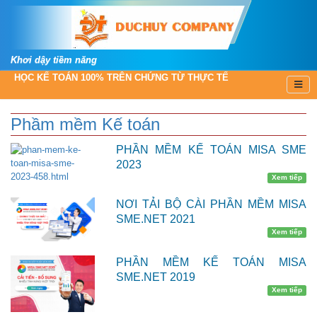
Khơi dậy tiềm năng
HỌC KẾ TOÁN 100% TRÊN CHỨNG TỪ THỰC TẾ
Phầm mềm Kế toán
PHẦN MỀM KẾ TOÁN MISA SME
2023
Xem tiếp
NƠI TẢI BỘ CÀI PHẦN MỀM MISA
SME.NET 2021
Xem tiếp
PHẦN MỀM KẾ TOÁN MISA
SME.NET 2019
Xem tiếp