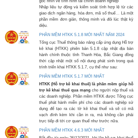
góc nhìn về tình hình tài chính doanh nghiệp
Nhập liệu tự động và kiểm soát tính hợp lệ từ các
giao dịch ngân hàng, hóa đơn, mã số thuế… Là một
phần mềm đơn giản, thông minh và đôi lúc thật kỳ
diệu.
PHẦN MỀM HTKK 5.1.8 MỚI NHẤT NĂM 2024
Tổng cục Thuế thông báo nâng cấp ứng dụng Hỗ trợ
kê khai (HTKK) phiên bản 5.1.8 cập nhật địa bàn
hành chính thuộc tỉnh Thanh Hóa, Bắc Giang đồng
thời cập nhật một số nội dung phát sinh trong quá
trình triển khai HTKK 5.1.7, cụ thể như sau:
PHẦN MỀM HTKK 5.1.7 MỚI NHẤT
HTKK (Hỗ trợ kê khai thuế) là phần mềm giúp hỗ
trợ kê khai thuế qua mạng
cho người nộp thuế và
các doanh nghiệp. Phần mềm HTKK được Tổng cục
thuế phát hành miễn phí cho các doanh nghiệp sử
dụng để tạo ra các tờ kê khai thuế và sẽ có mã
vạch đính kèm khi cần in ra, mà không cần phải
trực tiếp đi tới cơ quan thuế như trước nữa.
PHẦN MỀM HTKK 4.6.3 MỚI NHẤT
Bắt đầu từ ngày 26/12/2021, khi lập hồ sơ khai thuế