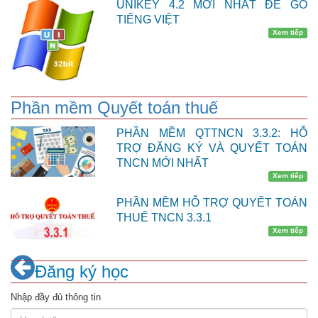
UNIKEY 4.2 MỚI NHẤT ĐỂ GÕ
TIẾNG VIỆT
Xem tiếp
Phần mềm Quyết toán thuế
PHẦN MỀM QTTNCN 3.3.2: HỖ
TRỢ ĐĂNG KÝ VÀ QUYẾT TOÁN
TNCN MỚI NHẤT
Xem tiếp
PHẦN MỀM HỖ TRỢ QUYẾT TOÁN
THUẾ TNCN 3.3.1
Xem tiếp
Đăng ký học
Nhập đầy đủ thông tin