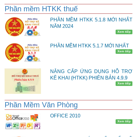
Phần mềm HTKK thuế
PHẦN MỀM HTKK 5.1.8 MỚI NHẤT
NĂM 2024
Xem tiếp
PHẦN MỀM HTKK 5.1.7 MỚI NHẤT
Xem tiếp
NÂNG CẤP ỨNG DỤNG HỖ TRỢ
KÊ KHAI (HTKK) PHIÊN BẢN 4.9.9
Xem tiếp
Phần Mềm Văn Phòng
OFFICE 2010
Xem tiếp