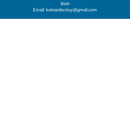
Bình
Email: ketoanduchuy@gmail.com