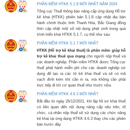
PHẦN MỀM HTKK 5.1.8 MỚI NHẤT NĂM 2024
Tổng cục Thuế thông báo nâng cấp ứng dụng Hỗ trợ
kê khai (HTKK) phiên bản 5.1.8 cập nhật địa bàn
hành chính thuộc tỉnh Thanh Hóa, Bắc Giang đồng
thời cập nhật một số nội dung phát sinh trong quá
trình triển khai HTKK 5.1.7, cụ thể như sau:
PHẦN MỀM HTKK 5.1.7 MỚI NHẤT
HTKK (Hỗ trợ kê khai thuế) là phần mềm giúp hỗ
trợ kê khai thuế qua mạng
cho người nộp thuế và
các doanh nghiệp. Phần mềm HTKK được Tổng cục
thuế phát hành miễn phí cho các doanh nghiệp sử
dụng để tạo ra các tờ kê khai thuế và sẽ có mã
vạch đính kèm khi cần in ra, mà không cần phải
trực tiếp đi tới cơ quan thuế như trước nữa.
PHẦN MỀM HTKK 4.6.3 MỚI NHẤT
Bắt đầu từ ngày 26/12/2021, khi lập hồ sơ khai thuế
có liên quan đến nội dung nâng cấp nêu trên, tổ
chức, cá nhân nộp thuế sẽ sử dụng các chức năng
kê khai tại ứng dụng HTKK 4.6.3 thay cho các phiên
bản trước đây.